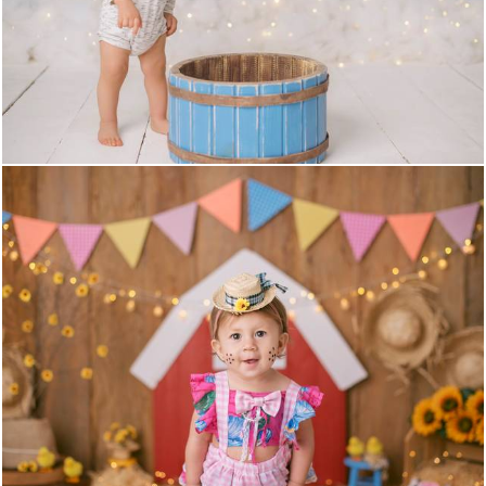
629
0
596
0