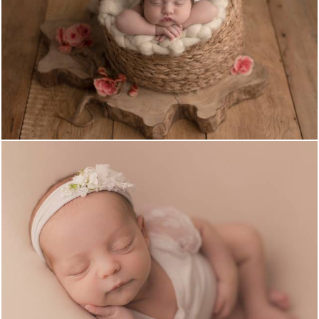
656
0
650
0