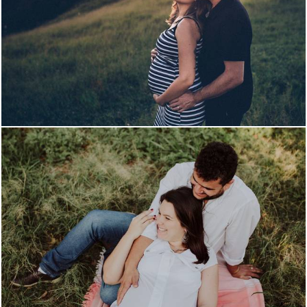
696
0
739
0